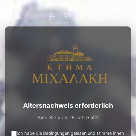
0
0
DE
EL
EN
DE
Altersnachweis erforderlich
Sind Sie über 18 Jahre alt?
Ich habe die Bedingungen gelesen und stimme ihnen