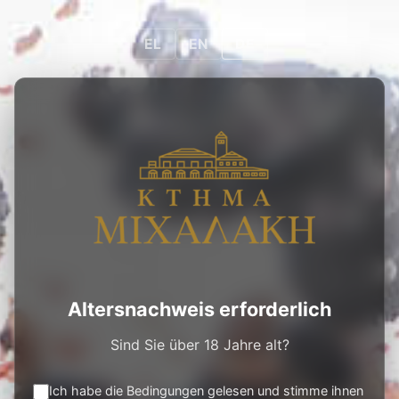
0
0
DE
EL
EN
DE
Herzlich willkommen auf dem
MICHALAKIS ESTATE
Altersnachweis erforderlich
Sind Sie über 18 Jahre alt?
Ich habe die Bedingungen gelesen und stimme ihnen