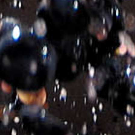
Ähnliche Produkte
Μ² WHITE
Μ² ROSE
€
9.50
€
9.50