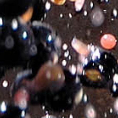
Pairing:
Accompanies a wide variety of dishes, red meats,
stewed dishes, beef cheeks, and semihard cheeses.
Serving:
At 16-18°C in a red wine glass. (Syrah)
Aging:
5-7 years.
In den Warenkorb
Zusätzliche Informationen