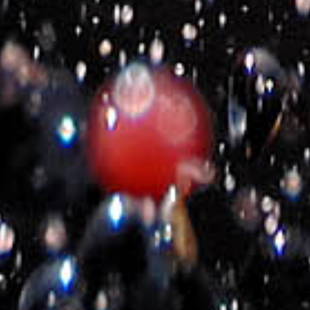
2020-2026- Michalakis Estate
©
All Rights Reserved
Eshop Politik
Nutzungsbedingungen
Cookie Richtlinie
Waren – Rückgabepolitik