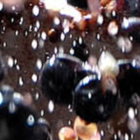
THÈSE 16 LIMITED EDITION
€
17.10
Varietal Composition:
Kotsifali 60% – Syrah 40%
Style:
Dry Red.
Geographical Indication:
Protected Geographical Indication,
Heraklion.
Harvest:
2021
Region:
Partheni, Heraklion, Crete.
Vineyard:
Mountain vineyards of the Estate at an altitude of 600
meters.
Soil:
Clay-loam.
Alcoholic Title:
13% by Vol.
Tasting:
Intense purple color with aromas of ripe black fruits,
plum, fig, as well as hints of vanilla, chocolate, and spices. On the
palate, it is generous and rich, yet balanced, with a pleasant
structure and a long aftertaste.