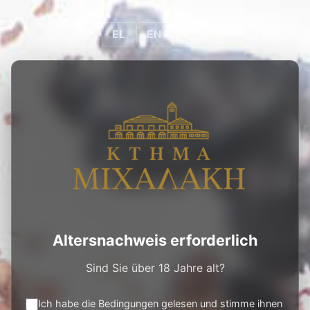
0
0
DE
EL
EN
DE
PRODUKTE
/
ROTWEINE
/
THÈSE 16 LIMITED
EDITION
Altersnachweis erforderlich
Sind Sie über 18 Jahre alt?
Ich habe die Bedingungen gelesen und stimme ihnen