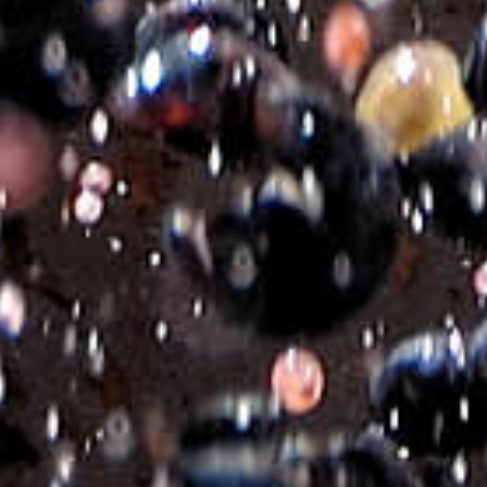
Brand
THÈSE LIMITED EDITION
Sortenzusammensetzung
KOTSIFALI-SYRAH
Flasche
750ml
Artikelnummer:
460134-1-3
Kategorien:
ROTWEINE
,
TROCKENE WEINE