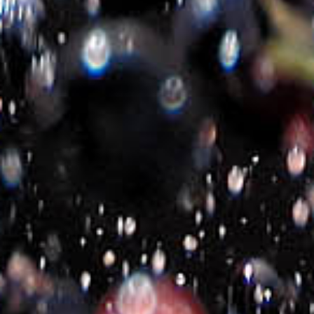
MICHALAKIS ESTATE
GOLD CUVEE WHITE
€
11.50
2020-2026- Michalakis Estate
©
All Rights Reserved