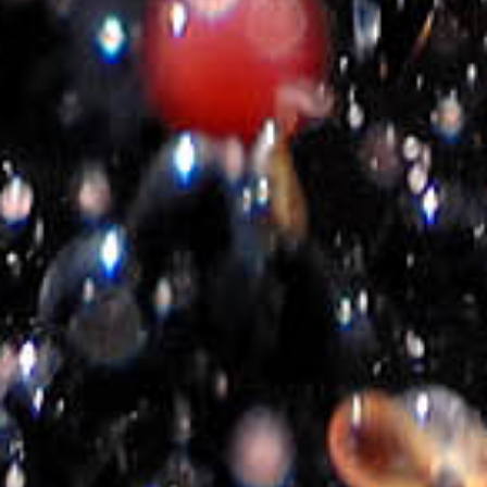
Eshop Politik
Nutzungsbedingungen
Cookie Richtlinie
Waren – Rückgabepolitik
Versandart und Kosten
Zahlungsweise
Unternehmen