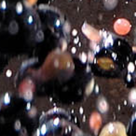
pumping over and fermentation temperature at 18 °C. Malolactic
fermentation and maturation in oak
barrels for 12 months.
Organoleptic Characteristics:
Deep red colour.
Aromas of sour cherry, blackcurrant and wild cherry that follow in
the mouth.
Velvet sense of oiliness with complexity, impressive and long
aftertaste.
Harmony of Flavours:
Tender lamb, ribs, red meats with spicy
sauces.
Served at:
16-18°C
In den Warenkorb