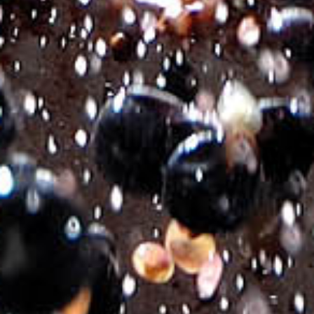
MICHALAKIS ESTATE GOLD CUVEE RED
€
12.00
Varietal Composition:
Syrah, Mandilari
Style:
Dry Red
Geographical Indication:
Protected Geographical Indication,
Heraklion
Harvest:
2021
Region:
Partheni, Heraklion, Crete
Vineyard:
Mountain vineyards of the Estate at an altitude of 600
meters
Soil:
Clay-loam
Harvest dates:
Syrah end of August, Mandilari middle of
September
Alcoholic Title:
13% by Vol.
Vinification:
Careful selection of low-yielding grape vines.
Classical red vinification with frequent low volume