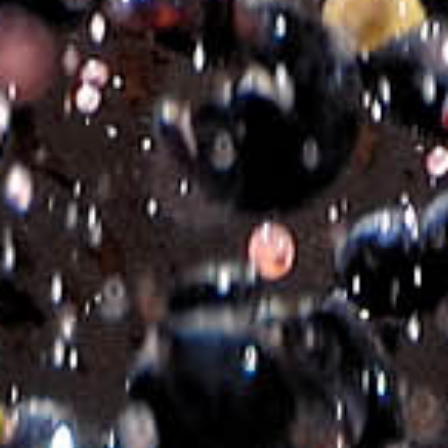
Zusätzliche Informationen
Brand
MICHALAKIS ESTATE GOLD CUVEE
Sortenzusammensetzung
SYRAH-MANDILARI
Flasche
750ml