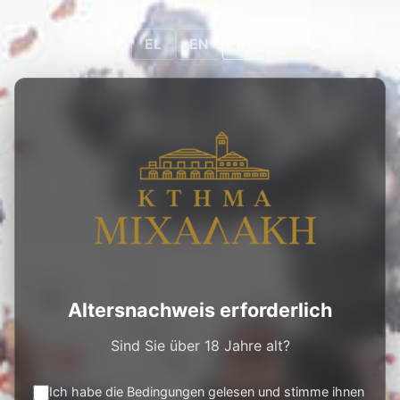
0
0
DE
EL
EN
DE
PRODUKTE
/
ROTWEINE
/
MICHALAKIS
ESTATE GOLD CUVEE RED
Altersnachweis erforderlich
Sind Sie über 18 Jahre alt?
Ich habe die Bedingungen gelesen und stimme ihnen