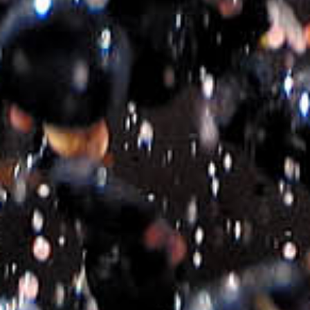
Artikelnummer:
460163-DE
Kategorien:
ROTWEINE
,
TROCKENE WEINE
Ähnliche Produkte