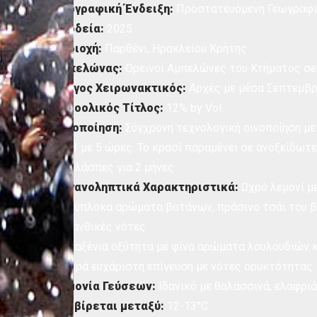
Γεωγραφική Ένδειξη:
Προστατευόμενη Γεωγραφικ
Εσοδεία:
2025
Περιοχή:
Παρθένι, Ηρακλείου Κρήτης
Αμπελώνας:
Ορεινοί Αμπελώνες του Κτήματος σε
Τρύγος Χειρωνακτικός:
Αρχές με μέσα Σεπτεμβρ
Αλκοολικός Τίτλος:
12% by Vol.
Οινοποίηση:
Σύγχρονη τεχνολογική οινοποίηση με
για 3 με 5 ώρες. Το κρασί παραμένει σε ανοξείδωτ
οινολάσπες για 2 μήνες.
Οργανοληπτικά Χαρακτηριστικά:
Ωχρό λεμονί με
Πολύπλοκα αρώματα βοτάνων, πράσινο τσάι του βο
και ανθικές νότες.
Μεταξένια οξύτητα με φίνα αρώματα λουλουδιών κ
Μακρά ευχάριστη επίγευση με νότες ορυκτότητας.
Αρμονία Γεύσεων:
Ιδανικό με θαλασσινά, ελαφριά
Σερβίρεται μεταξύ:
12-13°C