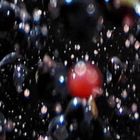
ΚΤΗΜΑ ΜΙΧΑΛΑΚΗ SAUVIGNON
ΚΤΗΜΑ Μ
BLANC
€
13.00
€
13.00