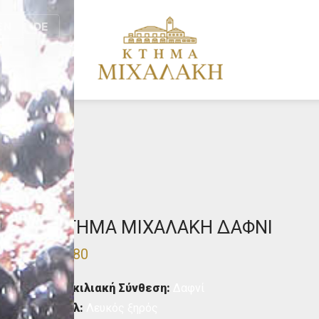
EN
DE
κοινωνία
ΚΤΗΜΑ ΜΙΧΑΛΑΚΗ ΔΑΦΝΙ
€
8.80
Ποικιλιακή Σύνθεση:
Δαφνί
Στυλ:
Λευκός ξηρός