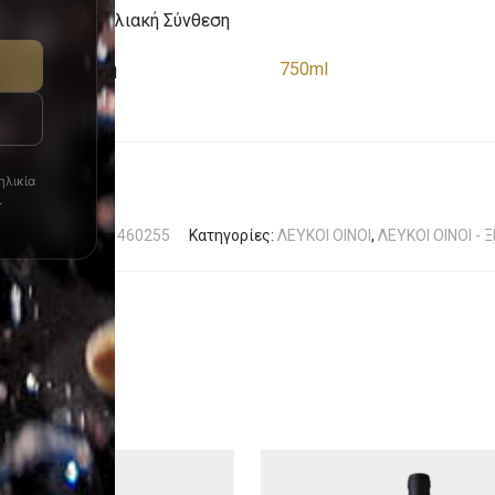
Ποικιλιακή Σύνθεση
ΔΑΦΝΙ
Φιάλη
750ml
ηλικία
.
ικός προϊόντος:
460255
Κατηγορίες:
ΛΕΥΚΟΙ ΟΙΝΟΙ
,
ΛΕΥΚΟΙ ΟΙΝΟΙ - 