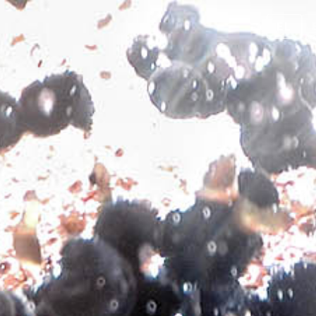
EL
Σχετικά με εμάς
Προϊόντα
Επι
ΠΡΟΪΌΝΤΑ
/
ΛΕΥΚΟΙ ΟΙΝΟΙ
/
ΚΤΗΜΑ ΜΙΧΑΛΑΚΗ ΔΑΦΝΙ