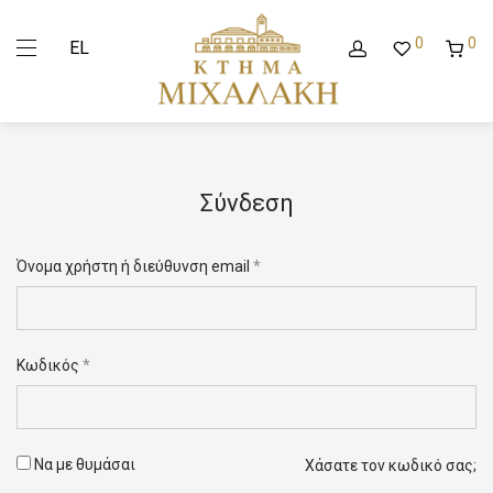
0
0
EL
Σύνδεση
Όνομα χρήστη ή διεύθυνση email
*
Όνομα
*
Κωδικός
*
Επίθετο
*
Να με θυμάσαι
Χάσατε τον κωδικό σας;
Διεύθυνση
*