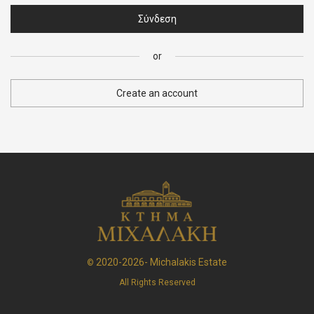
Σύνδεση
Αριθμός τηλεφώνου
*
or
Create an account
Όνομα χρήστη
*
Διεύθυνση email
*
Κωδικός
*
2020-2026- Michalakis Estate
©
All Rights Reserved
Έχω διαβάσει και συμφωνώ με τους
Όρους και