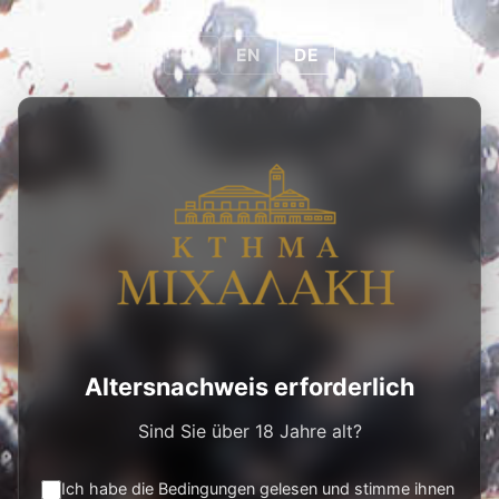
0
0
DE
EL
EN
DE
vin-de-crete
PRODUKT SUCHE
ALLE
Altersnachweis erforderlich
Sind Sie über 18 Jahre alt?
Products tagged
“vin-de-crete”
Ich habe die Bedingungen gelesen und stimme ihnen