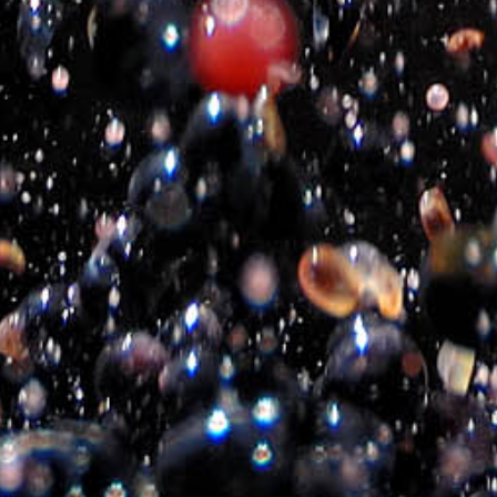
Nutzungsbedingungen
Cookie Richtlinie
Waren – Rückgabepolitik
Versandart und Kosten
Zahlungsweise
Unternehmen
Uber uns
Datenschutzbestimmungen
Kontakt
Folgen sie uns