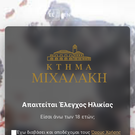
0
0
EL
EL
EN
DE
ΠΡΟΪΌΝΤΑ
/
ΛΕΥΚΟΙ ΟΙΝΟΙ
/
VIN DE CRETE
ΛΕΥΚΟΣ
Απαιτείται Έλεγχος Ηλικίας
Είσαι άνω των 18 ετών;
Έχω διαβάσει και αποδέχομαι τους
Όρους Χρήσης