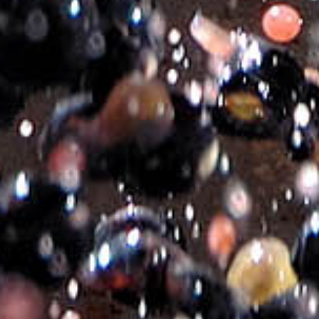
Αρμονία Γεύσεων:
Μακαρονάδες θαλασσινών, Μεσογειακή
κουζίνα και πλούσιες σαλάτες.
Σερβίρεται μεταξύ:
12-13°C
Προσθήκη στο καλάθι
Επιπλέον πληροφορίες