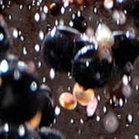
VIN DE CRETE ΛΕΥΚΟΣ
€
5.45
Ποικιλιακή Σύνθεση:
Βηλάνα & Βιδιανό
Στυλ:
Λευκός ξηρός
Γεωγραφική Ένδειξη:
Κρήτη
Τρύγος Χειρονακτικός:
Τέλη Αυγούστου
Αλκοολικός Τίτλος:
11,5% by Vol.
Οινοποίηση:
Σύγχρονη τεχνολογικά κλασική λευκή οινοποίηση
για την κάθε ποικιλία ξεχωριστά που
περιλαμβάνει στατική απολάσπωση και ελεγχόμενη ζύμωση σε
ανοξείδωτες δεξαμενές στους 18°C.
Χρώμα:
Χρυσοκίτρινο.
Μύτη:
Πολυσύνθετος χαρακτήρας με μοσχάτα αρώματα και
εσπεριδοειδή.
Στόμα:
Λεμονάτο με γεύσεις λευκόσαρκων φρούτων, τραγανή
οξύτητα και ικανοποιητική επίγευση.