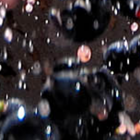
Brand
VIN DE CRETE
Ποικιλιακή
ΒΗΛΑΝΑ-ΒΙΔΙΑΝΟ
Σύνθεση
Φιάλη
750ml
Κωδικός προϊόντος:
400145
Κατηγορίες:
ΛΕΥΚΟΙ ΟΙΝΟΙ
,
ΛΕΥΚΟΙ ΟΙΝΟΙ - ΞΗΡΟΙ