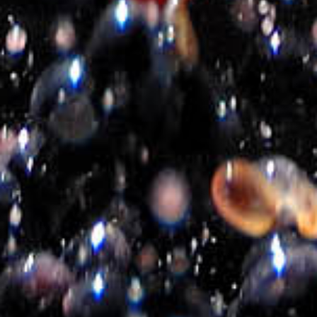
Πολιτική Cookies
Πολιτική Επιστροφών
Τρόποι-Κόστος αποστολής
Τρόποι Πληρωμής
Εταιρεία
Σχετικά με εμάς
Πολιτική Απορρήτου
Επικοινωνία