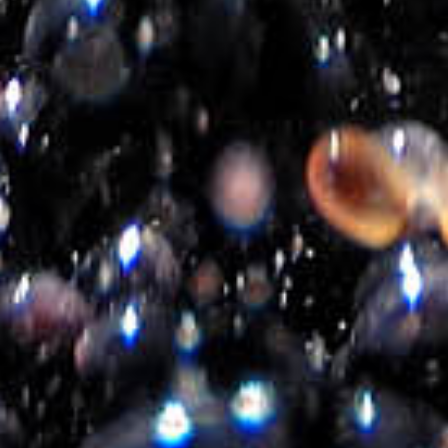
Τρόποι-Κόστος αποστολής
Τρόποι Πληρωμής
Εταιρεία
Σχετικά με εμάς
Πολιτική Απορρήτου
Επικοινωνία
Ακολουθήστε μας