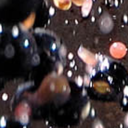
Οινοποίηση:
Προσεκτική επιλογή των σταφυλιών και
ξεχωριστή οινοποίηση για την κάθε ποικιλία.
Ο μούστος παραμένει με τα στέμφυλα για 2 έως 3 ώρες σε
θερμοκρασία 4-6°C για την εξαγωγή των αρωμάτων. Ακολουθεί
πίεση, επιλογή του πρόρωγου και ζύμωση σε χαμηλές
θερμοκρασίες (13-16°C).
Το κρασί παραμένει σε ανοξείδωτες δεξαμενές ελεγχόμενης
θερμοκρασίας και ωριμάζει με τις λεπτές οινολάσπες για 2
μήνες.
Οργανοληπτικά Χαρακτηριστικά:
Ανοιχτό λεμονί χρώμα.
Πολύπλοκα τερπενικά αρώματα, περγαμόντο, έντονα μοσχάτα
αρώματα, τριαντάφυλλο
και άνθη γιασεμί.
Πληθωρικό, τερπενικά αρώματα, φλούδα γλυκού πορτοκάλι με
εντυπωσιακή επίμονη επίγευση.
Αρμονία Γεύσεων:
Θαλασσινά, ελαφριά ψάρια, οστρακοειδή,
φρικασέ λευκών κρεάτων
και κατσικίσια τυριά.