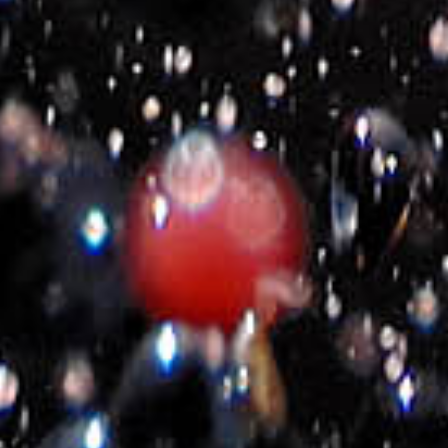
2020-2026- Michalakis Estate
©
All Rights Reserved
Πολιτική E-shop
Όροι Χρήσης
Πολιτική Cookies
Πολιτική Επιστροφών