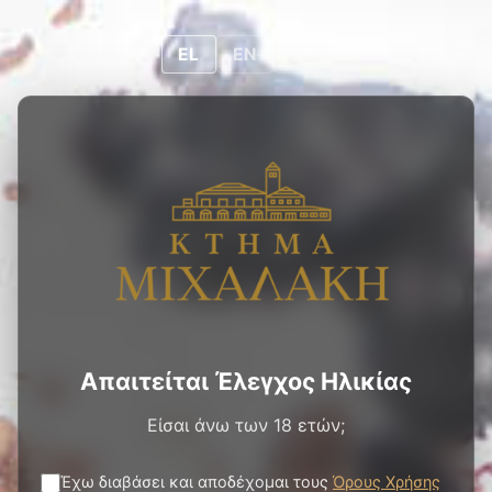
0
0
EL
EL
EN
DE
ΠΡΟΪΌΝΤΑ
/
ΛΕΥΚΟΙ ΟΙΝΟΙ
/
ΛΕΥΚΟΙ ΟΙΝΟΙ - ΞΗΡΟΙ
/
ΚΤΗΜΑ ΜΙΧΑΛΑΚΗ
GOLD CUVEE ΛΕΥΚΟΣ
Απαιτείται Έλεγχος Ηλικίας
Είσαι άνω των 18 ετών;
Έχω διαβάσει και αποδέχομαι τους
Όρους Χρήσης