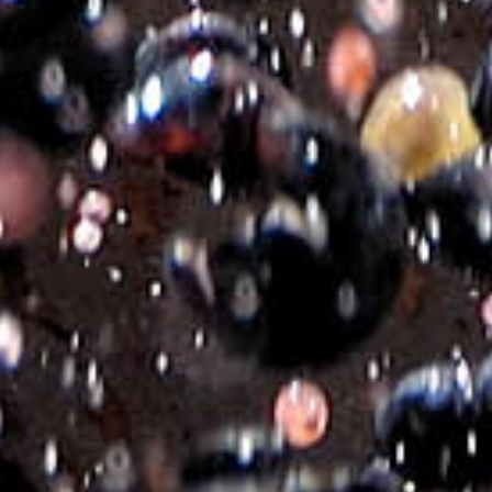
Σερβίρεται μεταξύ:
12-13°C
Προσθήκη στο καλάθι
Επιπλέον πληροφορίες
Brand
ΚΤΗΜΑ ΜΙΧΑΛΑΚΗ GOLD CUVEE