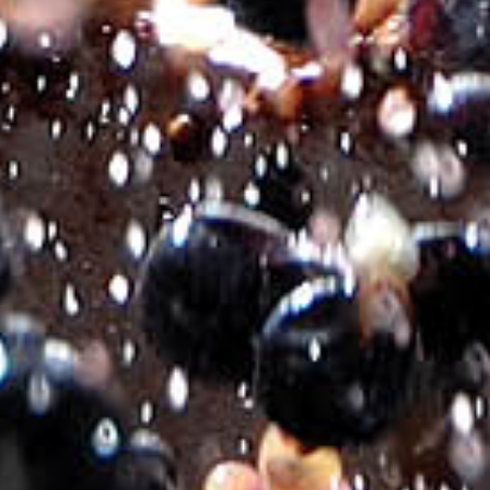
ΚΤΗΜΑ ΜΙΧΑΛΑΚΗ GOLD CUVEE ΛΕΥΚΟΣ
€
11.50
Ποικιλιακή Σύνθεση:
Μοσχάτο Σπίνας, Βιδιανό & Chardonnay
Στυλ:
Λευκός ξηρός
Γεωγραφική Ένδειξη:
Προστατευόμενη Γεωγραφική Ένδειξη,
Ηρακλείου
Εσοδεία:
2025
Περιοχή:
Παρθένι, Ηρακλείου Κρήτης
Αμπελώνας:
Ορεινοί Αμπελώνες του Κτήματος σε υψόμετρο
600 μέτρων.
Τρύγος Χειρωνακτικός:
Μοσχάτο Σπίνας αρχές Αυγούστου,
Βιδιανό τέλη Αυγούστου και Chardonnay
μέσα Αυγούστου.
Αλκοολικός Τίτλος:
13% by Vol.