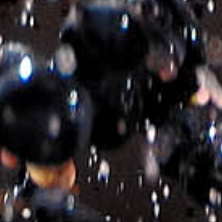
Ποικιλιακή
ΜΟΣΧΑΤΟ ΣΠΙΝΑΣ-ΒΙΔΙΑΝΟ-CHARDONNAY
Σύνθεση
Φιάλη
750ml
Κωδικός προϊόντος:
460132
Κατηγορίες:
ΛΕΥΚΟΙ ΟΙΝΟΙ
,
ΛΕΥΚΟΙ ΟΙΝΟΙ - ΞΗΡΟΙ
Σχετικά προϊόντα